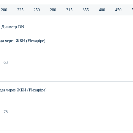
200
225
250
280
315
355
400
450
Диаметр DN
а через ЖБИ (Flexapipe)
63
а через ЖБИ (Flexapipe)
75