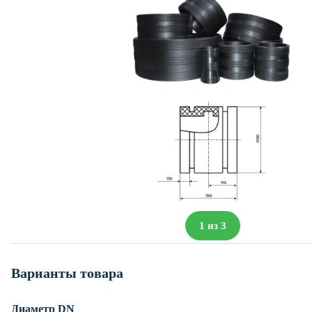
1
из
3
Варианты товара
Диаметр DN