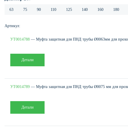
63
75
90
110
125
140
160
180
Артикул:
УТ0014788
— Муфта защитная для ПНД трубы Ø0063мм для проход
Детали
УТ0014789
— Муфта защитная для ПНД трубы Ø0075 мм для проход
Детали