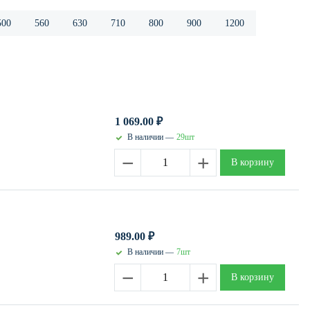
500
560
630
710
800
900
1200
1 069.00
₽
В наличии —
29шт
−
+
В корзину
989.00
₽
В наличии —
7шт
−
+
В корзину