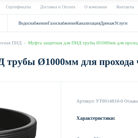
Сертификаты
Доставка и Оплата
О компании
Контакты
Водоснабжение
Газоснабжение
Канализация
Дренаж
Услуги
итная ПНД
  -  Муфта защитная для ПНД трубы Ø1000мм для проход
 трубы Ø1000мм для прохода ч
Артикул:
УТ0014810
-
0 Отзыва
Характеристики: