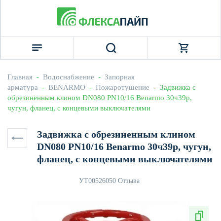
Главная
  -  
Водоснабжение
  -  
Запорная 
арматура
  -  
BENARMO
  -  
Пожаротушение
  -  Задвижка с 
обрезиненным клином DN080 PN10/16 Benarmo 30ч39р, 
чугун, фланец, с концевыми выключателями
Задвижка с обрезиненным клином
DN080 PN10/16 Benarmo 30ч39р, чугун,
фланец, с концевыми выключателями
УТ0052605
0 Отзыва