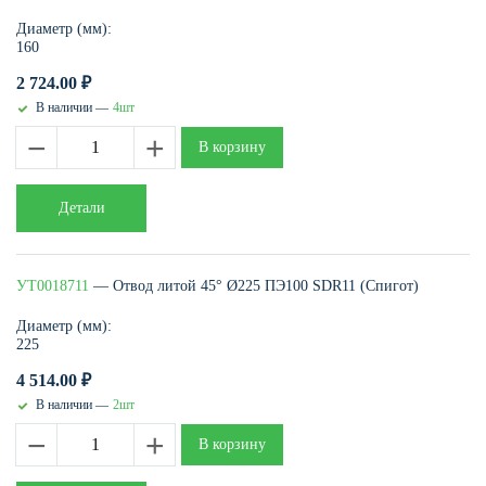
Диаметр (мм):
160
2 724.00
₽
В наличии —
4шт
−
+
В корзину
Детали
УТ0018711
— Отвод литой 45° Ø225 ПЭ100 SDR11 (Спигот)
Диаметр (мм):
225
4 514.00
₽
В наличии —
2шт
−
+
В корзину