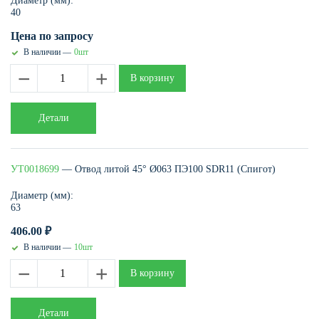
Диаметр (мм):
40
Цена по запросу
В наличии —
0шт
−
+
В корзину
Детали
УТ0018699
— Отвод литой 45° Ø063 ПЭ100 SDR11 (Спигот)
Диаметр (мм):
63
406.00
₽
В наличии —
10шт
−
+
В корзину
Детали