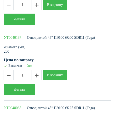
−
+
В корзину
Детали
УТ0040187
— Отвод литой 45° ПЭ100 Ø200 SDR11 (Tega)
Диаметр (мм):
200
Цена по запросу
В наличии —
0шт
−
+
В корзину
Детали
УТ0048035
— Отвод литой 45° ПЭ100 Ø225 SDR11 (Tega)