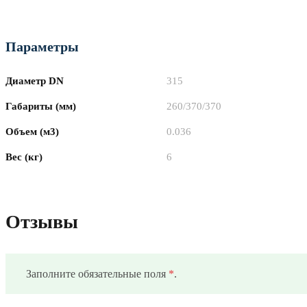
Параметры
Диаметр DN
315
Габариты (мм)
260/370/370
Объем (м3)
0.036
Вес (кг)
6
Отзывы
Заполните обязательные поля
*
.