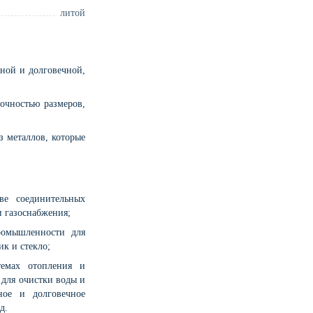
литой
чной и долговечной,
точностью размеров,
з металлов, которые
ве соединительных
и газоснабжения;
ромышленности для
ик и стекло;
темах отопления и
 для очистки воды и
ное и долговечное
д.