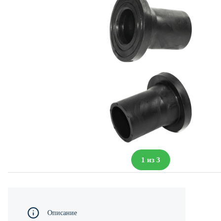
1
из
3
Описание