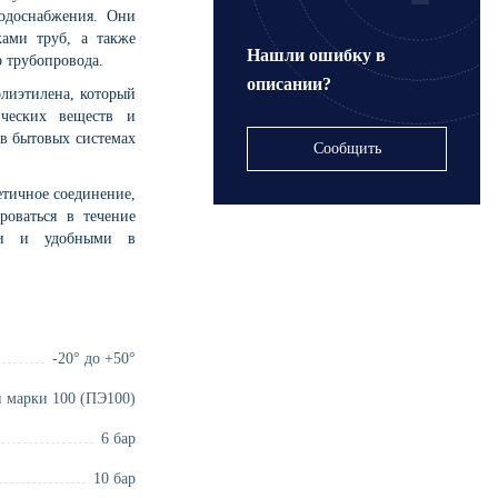
одоснабжения. Они
ами труб, а также
Нашли ошибку в
р трубопровода.
описании?
лиэтилена, который
ических веществ и
 в бытовых системах
Сообщить
тичное соединение,
роваться в течение
ыми и удобными в
-20° до +50°
 марки 100 (ПЭ100)
6 бар
10 бар