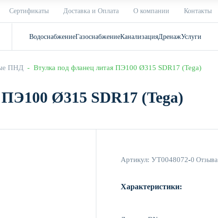
Сертификаты
Доставка и Оплата
О компании
Контакты
Водоснабжение
Газоснабжение
Канализация
Дренаж
Услуги
тые ПНД
  -  Втулка под фланец литая ПЭ100 Ø315 SDR17 (Tega)
 ПЭ100 Ø315 SDR17 (Tega)
Артикул:
УТ0048072
-
0 Отзыва
Характеристики: