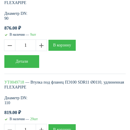
FLEXAPIPE
Диаметр DN:
90
876.00
₽
В наличии —
9шт
−
+
В корзину
Детали
УТ0049718
— Втулка под фланец ПЭ100 SDR11 Ø0110, удлиненная
FLEXAPIPE
Диаметр DN:
110
819.00
₽
В наличии —
29шт
−
+
В корзину