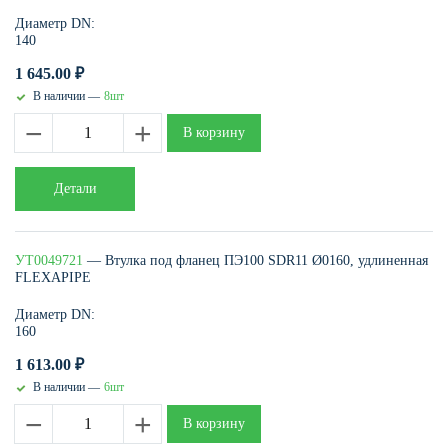
Диаметр DN:
140
1 645.00
₽
В наличии —
8шт
−
+
В корзину
Детали
УТ0049721
— Втулка под фланец ПЭ100 SDR11 Ø0160, удлиненная
FLEXAPIPE
Диаметр DN:
160
1 613.00
₽
В наличии —
6шт
−
+
В корзину