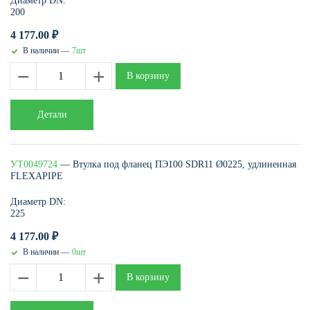
Диаметр DN:
200
4 177.00
₽
В наличии —
7шт
−
+
В корзину
Детали
УТ0049724
— Втулка под фланец ПЭ100 SDR11 Ø0225, удлиненная
FLEXAPIPE
Диаметр DN:
225
4 177.00
₽
В наличии —
0шт
−
+
В корзину