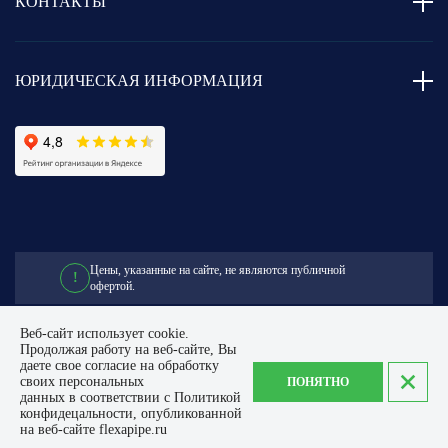
КОНТАКТЫ
ЮРИДИЧЕСКАЯ ИНФОРМАЦИЯ
Цены, указанные на сайте,
не являются публичной
!
офертой.
Веб-сайт использует cookie.
Продолжая работу на веб-сайте, Вы
© 2014 - 2026. Flexapipe
даете свое согласие на обработку
Политика конфиденциальности
своих персональных
ПОНЯТНО
данных в соответствии с Политикой
конфидецальности, опубликованной
на веб-сайте flexapipe.ru