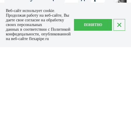
Задайте свой вопрос нашему менеджеру и он свяжется с
Веб-сайт использует cookie.
Продолжая работу на веб-сайте, Вы
Вами в ближайшее время и ответит на все вопросы
даете свое согласие на обработку
своих персональных
ПОНЯТНО
данных в соответствии с Политикой
Задать вопрос
конфидецальности, опубликованной
на веб-сайте flexapipe.ru
КАТЕГОРИИ
КОНТАКТЫ