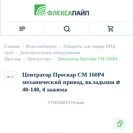
Главная
  -  
Водоснабжение
  -  
Аппараты для сварки ПНД 
труб
  -  
Дополнительное оборудование 
Просвар
  -  
Центраторы
  -  Центратор Просвар СМ 160Р4
Центратор Просвар СМ 160Р4
механический привод, вкладыши ⌀
40-140, 4 зажима
УТ0050481
0 Отзыва