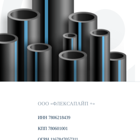
ООО «ФЛЕКСАПАЙП +»
ИНН 7806218439
КПП 780601001
ОГРН 1167847057311