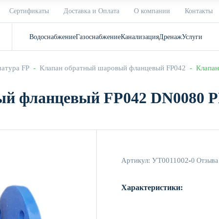
Сертификаты
Доставка и Оплата
О компании
Контакты
Водоснабжение
Газоснабжение
Канализация
Дренаж
Услуги
матура FP
  -  
Клапан обратный шаровый фланцевый FP042
  -  Клап
ый фланцевый FP042 DN0080 P
Артикул:
УТ0011002
-
0 Отзыва
Характеристики: