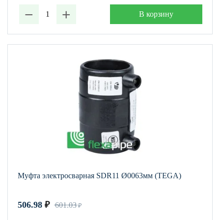
−
+
В корзину
Муфта электросварная SDR11 Ø0063мм (TEGA)
506.98
₽
601.03
₽