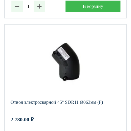
−
+
В корзину
Отвод электросварной 45° SDR11 Ø063мм (F)
2 780.00
₽