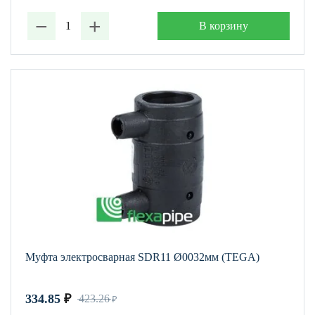
−
+
В корзину
Муфта электросварная SDR11 Ø0032мм (TEGA)
334.85
₽
423.26
₽